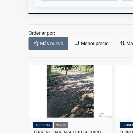
Ordenar por:
Más nuevo
Menor precio
May
TERRENO
VENTA
TERRE
TERRENO EN VENTA,TUXTLA CHICO