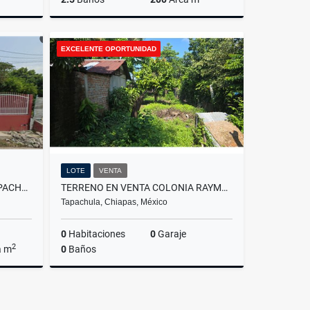
Venta
Venta
EXCELENTE OPORTUNIDAD
,350,000
$2,150,000
LOTE
VENTA
CASA EN VENTA, EL VERGEL TAPACHULA
TERRENO EN VENTA COLONIA RAYMUNDO ENRIQUEZ
Tapachula, Chiapas, México
0
Habitaciones
0
Garaje
2
a m
0
Baños
Venta
Venta
,600,000
$580,000