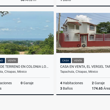
Venta
$9,000,000
$2
NO
VENTA
CASA
VENTA
SE VENDE TERRENO EN COLONIA LOS JAZMINES TAPACHULA
la, Chiapas, México
Tapachula, Chiapas, México
aciones
0
Garaje
4
Habitaciones
2
Garaje
s
3
Baños
174.65
Áre
Venta
$420,000
$2