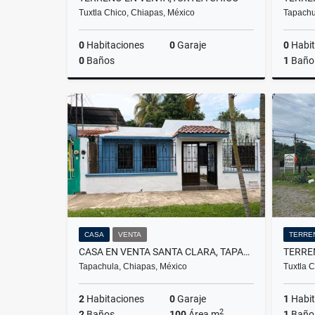
Tuxtla Chico, Chiapas, México
Tapachu
0
Habitaciones
0
Garaje
0
Habit
0
Baños
1
Baño
Venta
$700,000
CASA
VENTA
TERRE
CASA EN VENTA SANTA CLARA, TAPACHULA
Tapachula, Chiapas, México
Tuxtla 
2
Habitaciones
0
Garaje
1
Habit
2
2
Baños
100
Área m
1
Baño