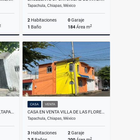
Tapachula, Chiapas, México
2
Habitaciones
0
Garaje
2
2
1
Baño
184
Área m
Venta
Venta
,350,000
$1,850,000
CASA
VENTA
EN VENTA CASA EN 11 ORIENTE,TAPACHULA
CASA EN VENTA VILLA DE LAS FLORES,TAPACHULA.
Tapachula, Chiapas, México
3
Habitaciones
2
Garaje
2
2.5
Baños
200
Área m