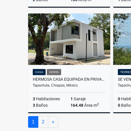
Venta
$1,650,000
CASA
VENTA
TERRE
HERMOSA CASA EQUIPADA EN PRIVADA LAS ÁNIMAS TAPACHULA, CHIAPAS
Tapachula, Chiapas, México
Tapachu
3
Habitaciones
1
Garaje
0
Habit
2
3
Baños
164.48
Área m
0
Baño
Venta
Siguiente
1
2
»
$2,650,000