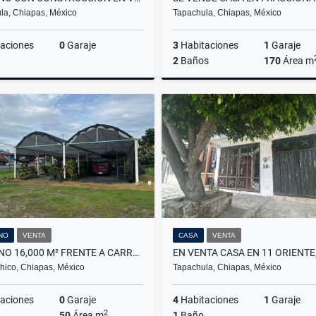
la, Chiapas, México
Tapachula, Chiapas, México
aciones
0
Garaje
3
Habitaciones
1
Garaje
2
Baños
170
Área m
Venta
$700,000
$2
NO
VENTA
CASA
VENTA
TERRENO 16,000 M² FRENTE A CARRETERA INTERNACIONAL TALISMÁN –T. CHICO
Chico, Chiapas, México
Tapachula, Chiapas, México
aciones
0
Garaje
4
Habitaciones
1
Garaje
2
50
Área m
1
Baño