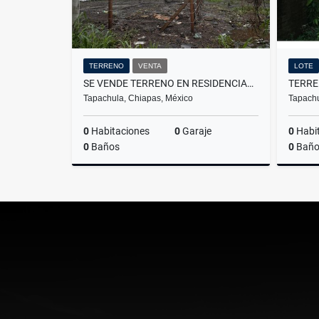
TERRENO
VENTA
LOTE
SE VENDE TERRENO EN RESIDENCIAL LAS VEGAS TAPACHULA
Tapachula, Chiapas, México
Tapachu
0
Habitaciones
0
Garaje
0
Habi
0
Baños
0
Baño
Venta
$1,800,000