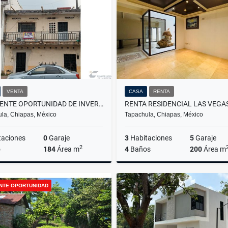
$420,000
$690,000
VENTA
CASA
RENTA
EXCELENTE OPORTUNIDAD DE INVERSION EN TAPACHULA, PAR VIAL 9A NORTE
la, Chiapas, México
Tapachula, Chiapas, México
taciones
0
Garaje
3
Habitaciones
5
Garaje
2
o
184
Área m
4
Baños
200
Área m
Venta
NTE OPORTUNIDAD
$1,850,000
$20,000