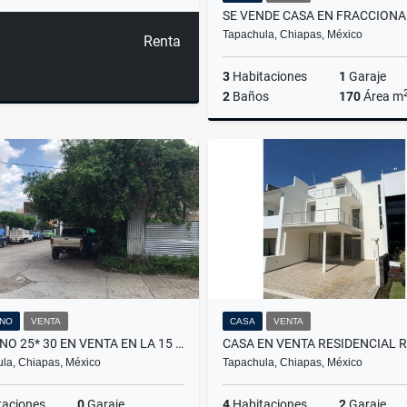
Tapachula, Chiapas, México
Renta
3
Habitaciones
1
Garaje
2
Baños
170
Área m
$2,350,000
NO
VENTA
CASA
VENTA
TERRENO 25* 30 EN VENTA EN LA 15 AV SUR EN TAPACHULA,CHIAPAS
la, Chiapas, México
Tapachula, Chiapas, México
taciones
0
Garaje
4
Habitaciones
2
Garaje