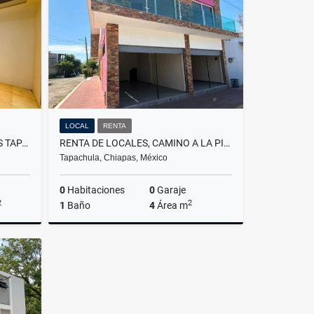
$15,000
LOCAL
RENTA
RENTA RESIDENCIAL LAS VEGAS TAPACHULA
RENTA DE LOCALES, CAMINO A LA PITA TAPACHULA
Tapachula, Chiapas, México
0
Habitaciones
0
Garaje
2
2
1
Baño
4
Área m
Renta
Renta
$12,000