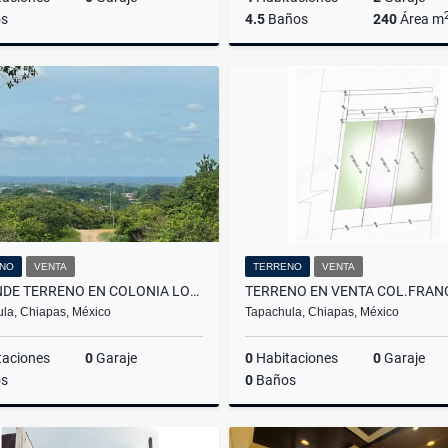
s
4.5
Baños
240
Área m
Venta
$3,350,000
$3,800,000
NO
VENTA
TERRENO
VENTA
SE VENDE TERRENO EN COLONIA LOS JAZMINES TAPACHULA
la, Chiapas, México
Tapachula, Chiapas, México
taciones
0
Garaje
0
Habitaciones
0
Garaje
s
0
Baños
Venta