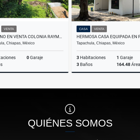
VENTA
CASA
VENTA
TERRENO EN VENTA COLONIA RAYMUNDO ENRIQUEZ
la, Chiapas, México
Tapachula, Chiapas, México
taciones
0
Garaje
3
Habitaciones
1
Garaje
s
3
Baños
164.48
Áre
Venta
$580,000
$2,650,000
QUIÉNES SOMOS