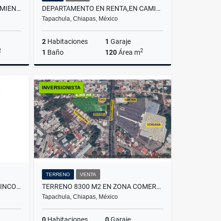
SE VENDE CASA EN FRACCIONAMIENTO RINCONADA DEL CARMEN
DEPARTAMENTO EN RENTA,EN CAMINO A LA PITA,TAPACHULA
Tapachula, Chiapas, México
2
Habitaciones
1
Garaje
2
2
1
Baño
120
Área m
Venta
Renta
INVERSIONISTA
$10,000
TERRENO
VENTA
CASA EN VENTA RESIDENCIAL RINCON DEL BOSQUE TAPACHULA
TERRENO 8300 M2 EN ZONA COMERCIAL 17 ORIENTE TAPACHULA
Tapachula, Chiapas, México
0
Habitaciones
0
Garaje