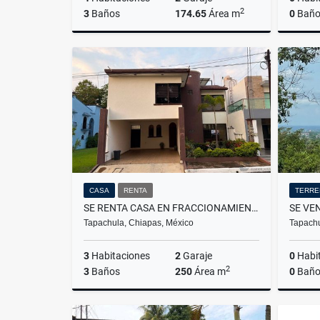
2
3
Baños
174.65
Área m
0
Baño
Venta
$2,600,000
CASA
RENTA
TERRE
SE RENTA CASA EN FRACCIONAMIENTO TULIPANES
Tapachula, Chiapas, México
Tapachu
3
Habitaciones
2
Garaje
0
Habi
2
3
Baños
250
Área m
0
Baño
Renta