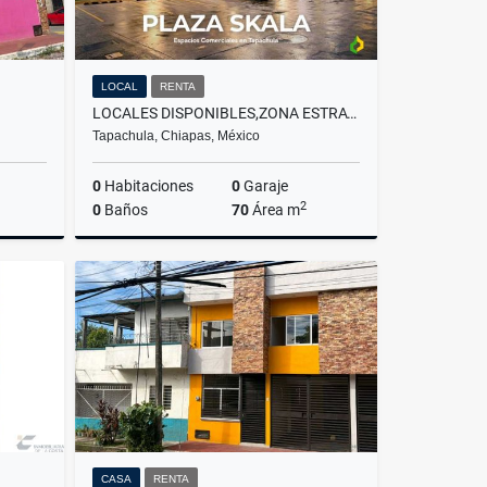
LOCAL
RENTA
LOCALES DISPONIBLES,ZONA ESTRATÉGICA DE TAPACHULA,PLAZA SKALA
Tapachula, Chiapas, México
0
Habitaciones
0
Garaje
2
0
Baños
70
Área m
Renta
Renta
$16,000
CASA
RENTA