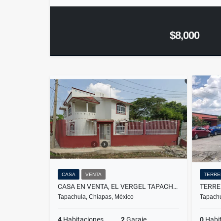
$8,000
CASA
VENTA
TERRE
CASA EN VENTA, EL VERGEL TAPACHULA
Tapachula, Chiapas, México
Tapachu
4
Habitaciones
2
Garaje
0
Habi