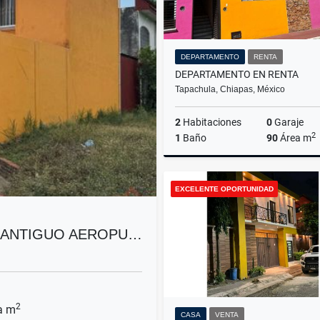
DEPARTAMENTO
RENTA
DEPARTAMENTO EN RENTA
Tapachula, Chiapas, México
2
Habitaciones
0
Garaje
2
1
Baño
90
Área m
EXCELENTE OPORTUNIDAD
$10,000
 ANTIGUO AEROPU…
2
a m
CASA
VENTA