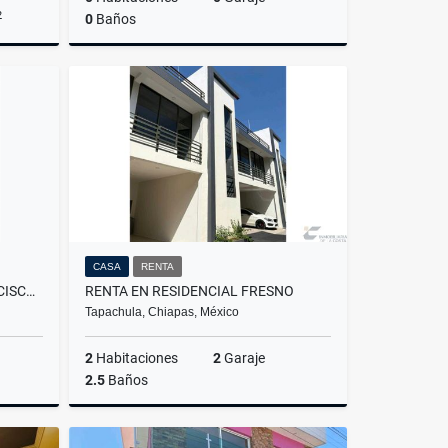
2
0
Baños
Venta
Precio
Consultar
CASA
RENTA
TERRENO EN VENTA COL.FRANCISCO VILLA TAPACHULA
RENTA EN RESIDENCIAL FRESNO
Tapachula, Chiapas, México
2
Habitaciones
2
Garaje
2.5
Baños
Venta
Renta