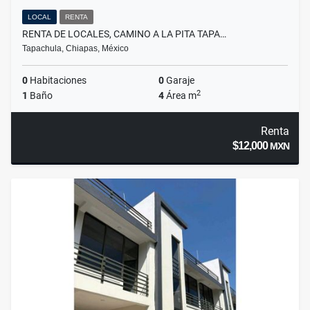
LOCAL
RENTA
RENTA DE LOCALES, CAMINO A LA PITA TAPA…
Tapachula, Chiapas, México
0
Habitaciones
0
Garaje
2
1
Baño
4
Área m
Renta
$12,000
MXN