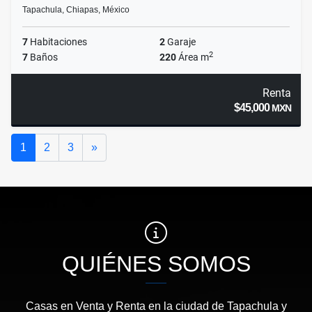
Tapachula, Chiapas, México
7
Habitaciones
2
Garaje
2
7
Baños
220
Área m
Renta
$45,000
MXN
Siguiente
1
2
3
»
QUIÉNES SOMOS
Casas en Venta y Renta en la ciudad de Tapachula y