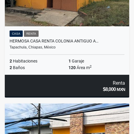
CASA
RENTA
HERMOSA CASA RENTA COLONIA ANTIGUO A…
Tapachula, Chiapas, México
2
Habitaciones
1
Garaje
2
2
Baños
120
Área m
Renta
$8,000
MXN