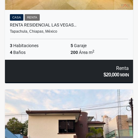
CASA
RENTA
RENTA RESIDENCIAL LAS VEGAS…
Tapachula, Chiapas, México
3
Habitaciones
5
Garaje
2
4
Baños
200
Área m
Renta
$20,000
MXN