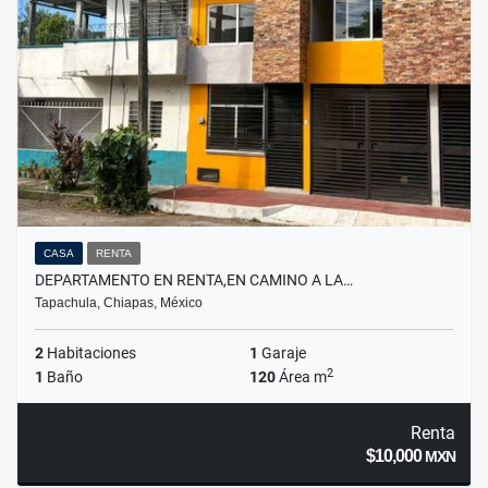
CASA
RENTA
DEPARTAMENTO EN RENTA,EN CAMINO A LA…
Tapachula, Chiapas, México
2
Habitaciones
1
Garaje
2
1
Baño
120
Área m
Renta
$10,000
MXN