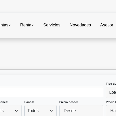
ntas
Renta
Servicios
Novedades
Asesor
Tipo d
Lot
iones:
Baños:
Precio desde:
Precio 
os
Todos