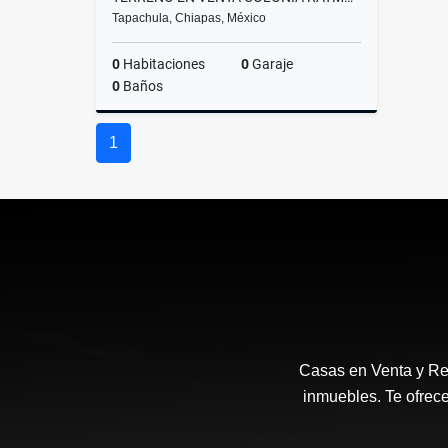
Tapachula, Chiapas, México
0
Habitaciones
0
Garaje
0
Baños
Venta
1
$580,000
Casas en Venta y Ren
inmuebles. Te ofrec